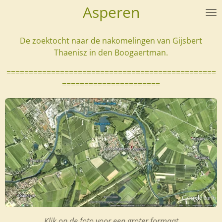
Asperen
Ga
direct
naar
De zoektocht naar de nakomelingen van Gijsbert
de
Thaenisz in den Boogaertman.
hoofdinhoud
===============================================
======================
Klik op de foto voor een groter formaat